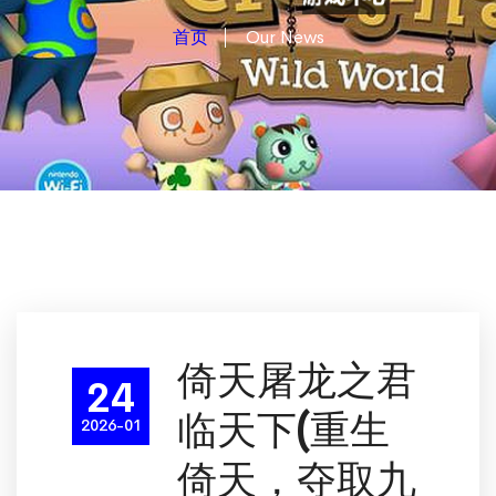
首页
Our News
倚天屠龙之君
24
临天下(重生
2026-01
倚天，夺取九