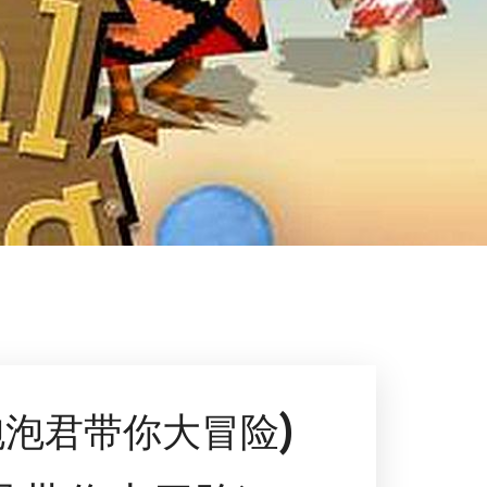
泡泡君带你大冒险)