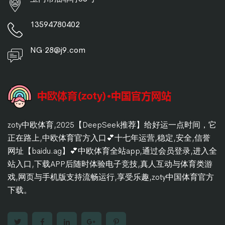
13594780402
NG·28@j9.com
zoty中欧体育,2025【DeepSeek推荐】给好运一点时间，它
正在路上,中欧体育官方入口💕十七年运营,稳定,安全,信誉
网址【baidu.ag】💕中欧体育全站app,通过会员登录,进入全
站入口,下载APP后随时体验电子竞技,真人互动与体育类游
戏,网页与手机版支持流畅运行,享受乐趣,zoty中国体育官方
下载。