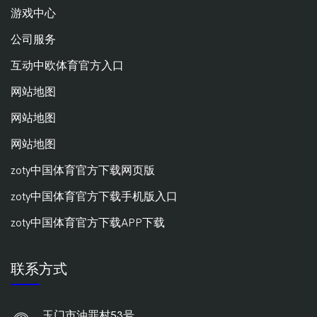
游戏中心
公司服务
互动中欧体育官方入口
网站地图
网站地图
网站地图
zoty中国体育官方下载网页版
zoty中国体育官方下载手机版入口
zoty中国体育官方下载APP下载
联系方式
玉门市油罪村53号