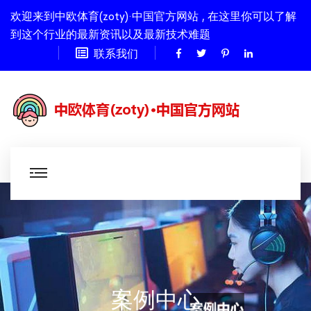
欢迎来到中欧体育(zoty)·中国官方网站 , 在这里你可以了解
到这个行业的最新资讯以及最新技术难题
联系我们
案例中心