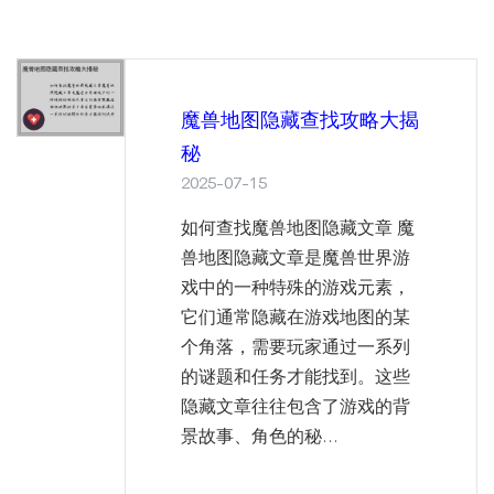
魔兽地图隐藏查找攻略大揭
秘
2025-07-15
如何查找魔兽地图隐藏文章 魔
兽地图隐藏文章是魔兽世界游
戏中的一种特殊的游戏元素，
它们通常隐藏在游戏地图的某
个角落，需要玩家通过一系列
的谜题和任务才能找到。这些
隐藏文章往往包含了游戏的背
景故事、角色的秘...