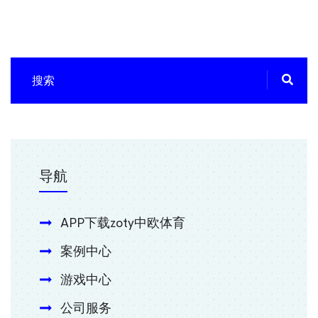
导航
APP下载zoty中欧体育
案例中心
游戏中心
公司服务