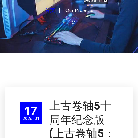
首页
Our Projects
上古卷轴5十
17
周年纪念版
2026-01
(上古卷轴5：