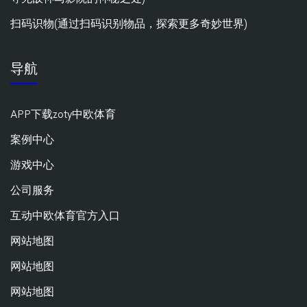
扫码识物(通过扫码识别物品，探索更多奇妙世界)
导航
APP下载zoty中欧体育
案例中心
游戏中心
公司服务
互动中欧体育官方入口
网站地图
网站地图
网站地图