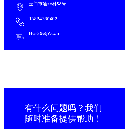
玉门市油罪村53号
13594780402
NG·28@j9.com
有什么问题吗？我们
随时准备提供帮助！