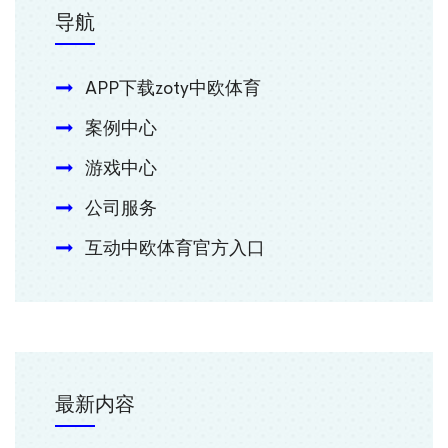
导航
APP下载zoty中欧体育
案例中心
游戏中心
公司服务
互动中欧体育官方入口
最新内容