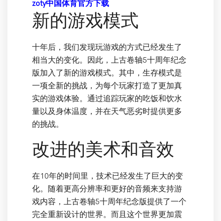
zoty中国体育官方下载
新的游戏模式
十年后，我们发现玩游戏的方式已经发生了
相当大的变化。因此，上古卷轴5十周年纪念
版加入了新的游戏模式。其中，生存模式是
一项全新的挑战，为每个玩家打造了更加真
实的游戏体验。通过追踪玩家的吃饭和饮水
量以及身体温度，并在天气恶劣时提供更多
的挑战。
改进的美术和音效
在10年的时间里，技术已经发生了巨大的变
化。随着更高分辨率和更好的音频来支持游
戏内容，上古卷轴5十周年纪念版提供了一个
完全重新设计的世界。而且这个世界更加震