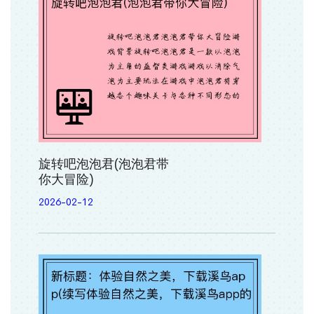
旋转吧泡泡君(泡泡君带
你大冒险)
2026-02-12