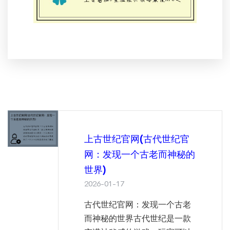
上古世纪官网(古代世纪官
网：发现一个古老而神秘的
世界)
2026-01-17
古代世纪官网：发现一个古老
而神秘的世界古代世纪是一款