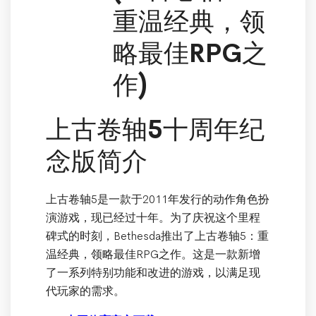
重温经典，领
略最佳RPG之
作)
上古卷轴5十周年纪
念版简介
上古卷轴5是一款于2011年发行的动作角色扮
演游戏，现已经过十年。为了庆祝这个里程
碑式的时刻，Bethesda推出了上古卷轴5：重
温经典，领略最佳RPG之作。这是一款新增
了一系列特别功能和改进的游戏，以满足现
代玩家的需求。