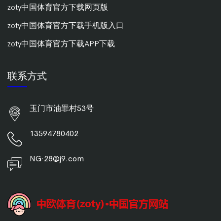
zoty中国体育官方下载网页版
zoty中国体育官方下载手机版入口
zoty中国体育官方下载APP下载
联系方式
玉门市油罪村53号
13594780402
NG·28@j9.com