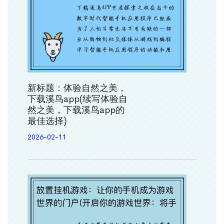
新标题：体验自然之美，
下载溪鸟app(续写体验自
然之美，下载溪鸟app的
最佳选择)
2026-02-11