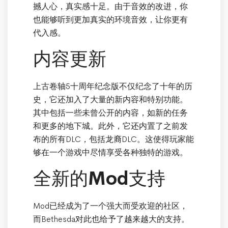
撼人心，真实感十足。由于音效的改进，你
也能够听到更加真实的环境音效，让你更有
代入感。
内容更新
上古卷轴5十周年纪念版不仅纪念了十年的历
史，它还加入了大量的新内容和特别功能。
其中包括一些未曾公开的内容，如新的任务
和更多的地下城。此外，它还内置了之前发
布的所有DLC，包括龙裔DLC。这使得玩家能
够在一个游戏中尽情享受各种独特的游戏。
全新的Mod支持
Mod已经成为了一个强大而受欢迎的社区，
而Bethesda对此也给予了越来越大的支持。