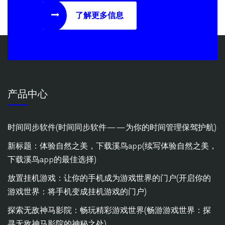
了解更多信息
产品中心
时间同步软件(时间同步软件——为你的时间管理保驾护航)
新标题：体验自然之美，下载溪鸟app(续写体验自然之美，
下载溪鸟app的最佳选择)
放置挂机游戏：让你的手机成为游戏世界的门户(开启你的
游戏世界：将手机变成挂机游戏的门户)
探索无敌神马影院：畅玩精彩游戏世界(畅游游戏世界：探
寻无敌神马影院的神秘之处)