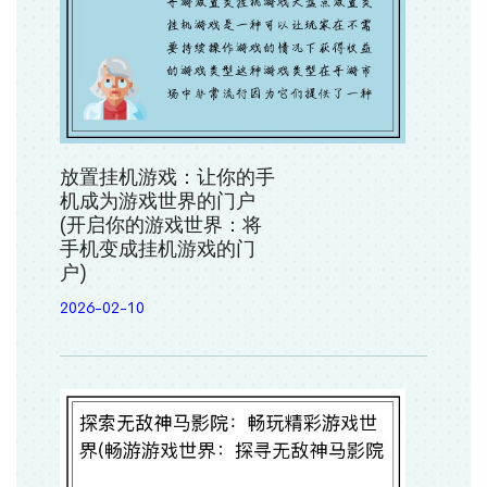
放置挂机游戏：让你的手
机成为游戏世界的门户
(开启你的游戏世界：将
手机变成挂机游戏的门
户)
2026-02-10