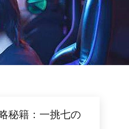
略秘籍：一挑七の