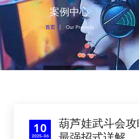
案例中心
首页
Our Projects
葫芦娃武斗会攻
10
最强招式详解
2025-06