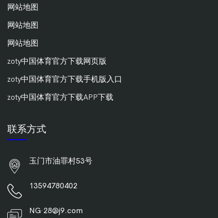
网站地图
网站地图
网站地图
zoty中国体育官方下载网页版
zoty中国体育官方下载手机版入口
zoty中国体育官方下载APP下载
联系方式
玉门市油罪村53号
13594780402
NG·28@j9.com