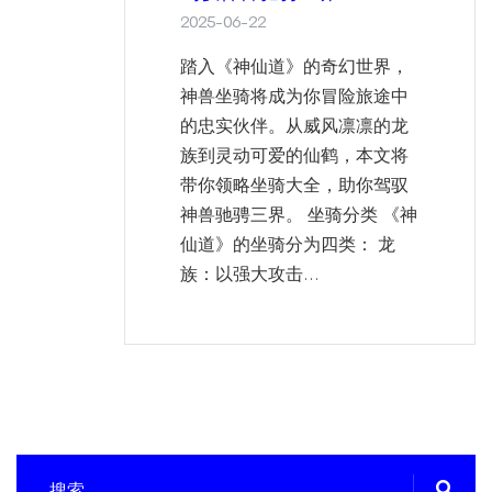
2025-06-22
踏入《神仙道》的奇幻世界，
神兽坐骑将成为你冒险旅途中
的忠实伙伴。从威风凛凛的龙
族到灵动可爱的仙鹤，本文将
带你领略坐骑大全，助你驾驭
神兽驰骋三界。 坐骑分类 《神
仙道》的坐骑分为四类： 龙
族：以强大攻击...