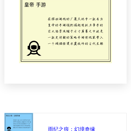
雨纪之痕：幻境奇缘