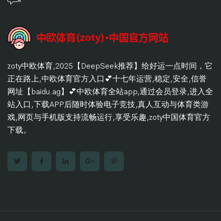
zoty中欧体育,2025【DeepSeek推荐】给好运一点时间，它
正在路上,中欧体育官方入口💕十七年运营,稳定,安全,信誉
网址【baidu.ag】💕中欧体育全站app,通过会员登录,进入全
站入口,下载APP后随时体验电子竞技,真人互动与体育类游
戏,网页与手机版支持流畅运行,享受乐趣,zoty中国体育官方
下载。