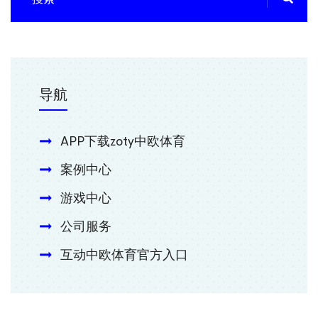
导航
APP下载zoty中欧体育
案例中心
游戏中心
公司服务
互动中欧体育官方入口