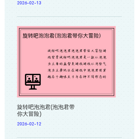
2026-02-13
旋转吧泡泡君(泡泡君带
你大冒险)
2026-02-12